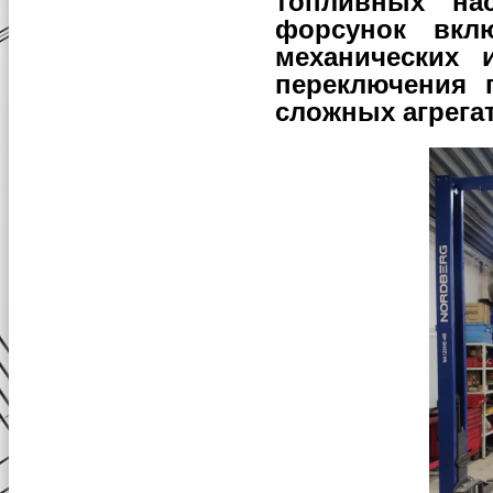
топливных на
форсунок вкл
механических 
переключения 
сложных агрега